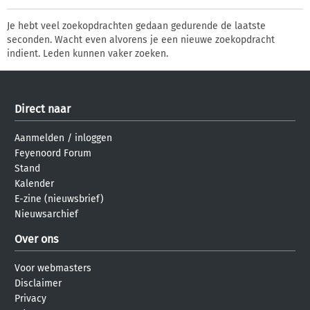
Je hebt veel zoekopdrachten gedaan gedurende de laatste
seconden. Wacht even alvorens je een nieuwe zoekopdracht
indient. Leden kunnen vaker zoeken.
Direct naar
Aanmelden
/
inloggen
Feyenoord Forum
Stand
Kalender
E-zine (nieuwsbrief)
Nieuwsarchief
Over ons
Voor webmasters
Disclaimer
Privacy