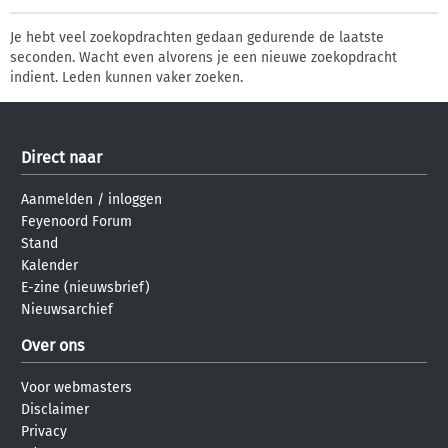
Je hebt veel zoekopdrachten gedaan gedurende de laatste
seconden. Wacht even alvorens je een nieuwe zoekopdracht
indient. Leden kunnen vaker zoeken.
Direct naar
Aanmelden
/
inloggen
Feyenoord Forum
Stand
Kalender
E-zine (nieuwsbrief)
Nieuwsarchief
Over ons
Voor webmasters
Disclaimer
Privacy