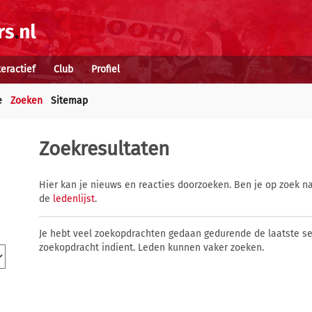
teractief
Club
Profiel
e
Zoeken
Sitemap
Zoekresultaten
Hier kan je nieuws en reacties doorzoeken. Ben je op zoek na
de
ledenlijst
.
Je hebt veel zoekopdrachten gedaan gedurende de laatste s
zoekopdracht indient. Leden kunnen vaker zoeken.