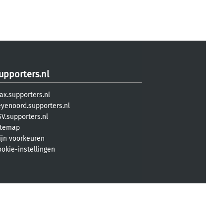
upporters.nl
ax.supporters.nl
eyenoord.supporters.nl
V.supporters.nl
itemap
ijn voorkeuren
ookie-instellingen