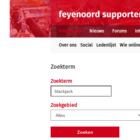
Voorpagina
Nieuws
Forums
In
Over ons
Social
Ledenlijst
Wie onlin
Zoekterm
Zoekterm
Zoekgebied