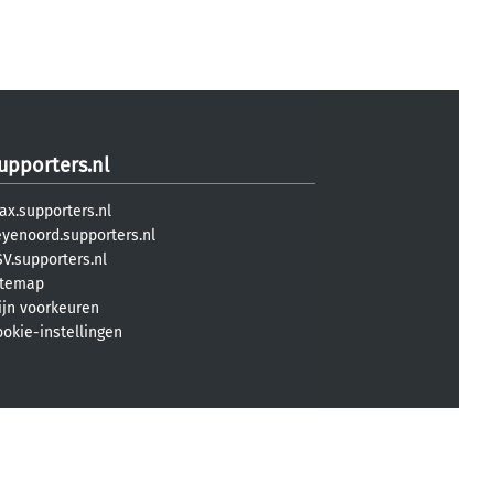
upporters.nl
ax.supporters.nl
eyenoord.supporters.nl
V.supporters.nl
itemap
ijn voorkeuren
ookie-instellingen