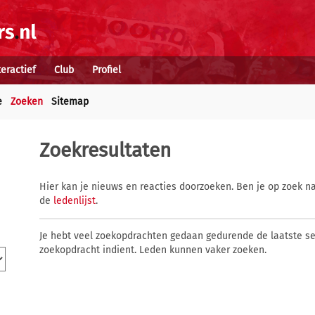
teractief
Club
Profiel
e
Zoeken
Sitemap
Zoekresultaten
Hier kan je nieuws en reacties doorzoeken. Ben je op zoek na
de
ledenlijst
.
Je hebt veel zoekopdrachten gedaan gedurende de laatste s
zoekopdracht indient. Leden kunnen vaker zoeken.