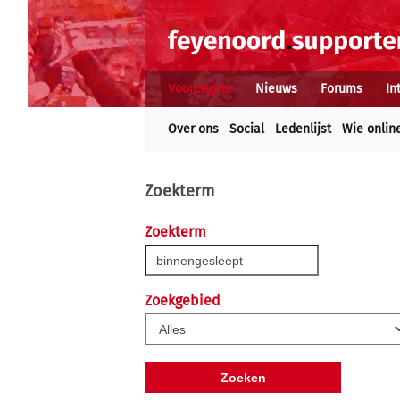
Voorpagina
Nieuws
Forums
In
Over ons
Social
Ledenlijst
Wie onlin
Zoekterm
Zoekterm
Zoekgebied