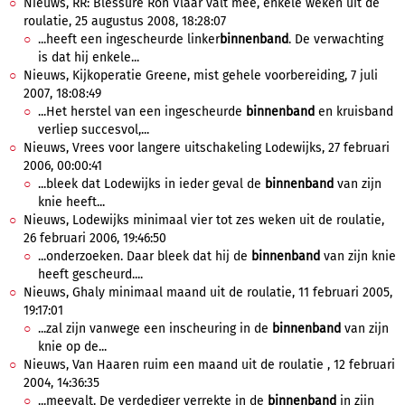
Nieuws, RR: Blessure Ron Vlaar valt mee, enkele weken uit de
roulatie, 25 augustus 2008, 18:28:07
...heeft een ingescheurde linker
binnenband
. De verwachting
is dat hij enkele...
Nieuws, Kijkoperatie Greene, mist gehele voorbereiding, 7 juli
2007, 18:08:49
...Het herstel van een ingescheurde
binnenband
en kruisband
verliep succesvol,...
Nieuws, Vrees voor langere uitschakeling Lodewijks, 27 februari
2006, 00:00:41
...bleek dat Lodewijks in ieder geval de
binnenband
van zijn
knie heeft...
Nieuws, Lodewijks minimaal vier tot zes weken uit de roulatie,
26 februari 2006, 19:46:50
...onderzoeken. Daar bleek dat hij de
binnenband
van zijn knie
heeft gescheurd....
Nieuws, Ghaly minimaal maand uit de roulatie, 11 februari 2005,
19:17:01
...zal zijn vanwege een inscheuring in de
binnenband
van zijn
knie op de...
Nieuws, Van Haaren ruim een maand uit de roulatie , 12 februari
2004, 14:36:35
...meevalt. De verdediger verrekte in de
binnenband
in zijn