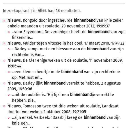
Je zoekopdracht in
Alles
had
18
resultaten.
Nieuws, Kongolo door ingescheurde
binnenband
van knie zeker
enkele maanden uit roulatie, 20 november 2012, 19:09:37
...voor Feyenoord. De verdediger heeft de
binnenband
van zijn
linkerknie...
Nieuws, Mulder tegen Vitesse in het doel, 17 maart 2010, 17:49:22
...Darley kampt met een blessure aan de
binnenband
van zijn
rechterknie, Van...
Nieuws, De Cler enige weken uit de roulatie, 11 november 2009,
19:06:44
...een klein scheurtje in de
binnenband
van zijn rechterknie
op. Met rust en...
Nieuws, Darley lijkt
binnenband
verrekt te hebben, 2 augustus
2009, 16:50:06
...uit de roulatie is. 'Hij lijkt een
binnenband
je verrekt te
hebben. Die...
Nieuws, Tomasson twee tot drie weken uit roulatie, Landzaat
drie tot vier weken, 1 oktober 2008, 19:21:05
...zijn enkel. Verbeek: "Daarbij kreeg de
binnenband
van zijn
knie een...