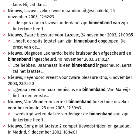
knie. Hij zal dan...
Nieuws, Lazovic zeker twee maanden uitgeschakeld, 25
november 2003, 12:42:23
...de spits danko lazovic inderdaad zijn
binnenband
van zijn
linkerknie heeft...
Nieuws, Zware blessure voor Lazovic, 24 november 2003, 21:09:35
...heeft de spits letstel aan zijn
binnenband
opgelopen. De
ernst van de...
Nieuws, Diagnose Leonardo: beide kruisbanden afgescheurd en
binnenband
ingescheurd, 10 november 2003, 21:10:27
...te hebben. Daarnaast is een
binnenband
ingescheurd. Eerst
zal het laatste...
Nieuws, Feyenoord vreest voor zware blessure Ono, 6 november
2003, 23:25:20
...gedaan worden naar meniscus en
binnenband
. Van Marwijk
liet in een eerste...
Nieuws, Van Wonderen verrekt
binnenband
linkerknie; onzeker
voor bekerfinale, 25 mei 2003, 17:50:43
...wedstrijd weten dat de verdediger de
binnenband
van zijn
linkerknie heeft...
Nieuws, Song mist laatste 2 competitiewedstrijden en galaduel
in Madrid, 9 december 2002, 18:14:01