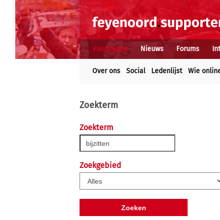
Voorpagina
Nieuws
Forums
In
Over ons
Social
Ledenlijst
Wie onlin
Zoekterm
Zoekterm
Zoekgebied