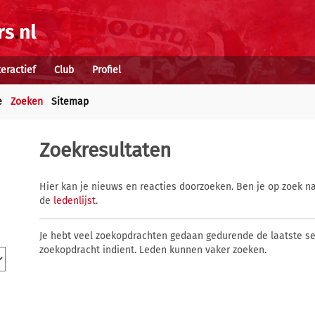
teractief
Club
Profiel
e
Zoeken
Sitemap
Zoekresultaten
Hier kan je nieuws en reacties doorzoeken. Ben je op zoek na
de
ledenlijst
.
Je hebt veel zoekopdrachten gedaan gedurende de laatste s
zoekopdracht indient. Leden kunnen vaker zoeken.