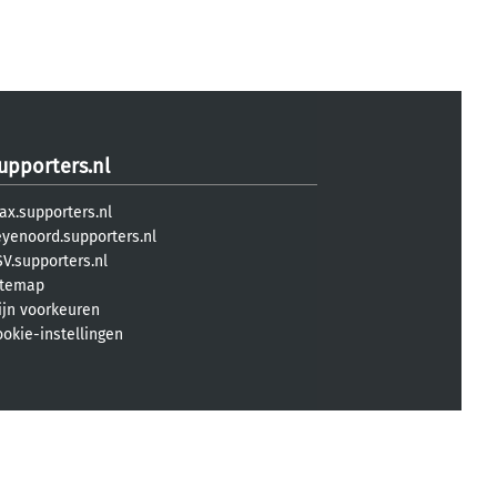
upporters.nl
ax.supporters.nl
eyenoord.supporters.nl
V.supporters.nl
itemap
ijn voorkeuren
ookie-instellingen