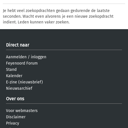
Je hebt veel zoekopdrachten gedaan gedurende de laatste
seconden. Wacht even alvorens je een nieuwe zoekopdracht
indient. Leden kunnen vaker zoeken.
Direct naar
Aanmelden
/
inloggen
Feyenoord Forum
Stand
Kalender
E-zine (nieuwsbrief)
Nieuwsarchief
Over ons
Voor webmasters
Disclaimer
Privacy