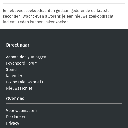
Je hebt veel zoekopdrachten gedaan gedurende de laatste
seconden. Wacht even alvorens je een nieuwe zoekopdracht
indient. Leden kunnen vaker zoeken.
Direct naar
Aanmelden
/
inloggen
Feyenoord Forum
Stand
Kalender
E-zine (nieuwsbrief)
Nieuwsarchief
Over ons
Voor webmasters
Disclaimer
Privacy