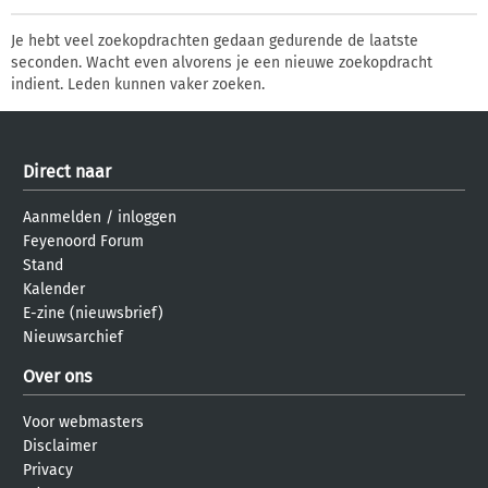
Je hebt veel zoekopdrachten gedaan gedurende de laatste
seconden. Wacht even alvorens je een nieuwe zoekopdracht
indient. Leden kunnen vaker zoeken.
Direct naar
Aanmelden
/
inloggen
Feyenoord Forum
Stand
Kalender
E-zine (nieuwsbrief)
Nieuwsarchief
Over ons
Voor webmasters
Disclaimer
Privacy