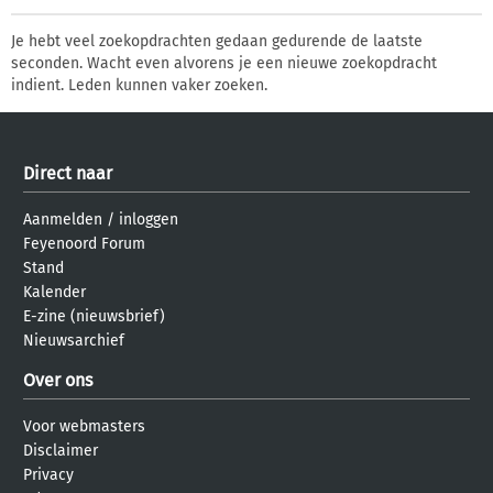
Je hebt veel zoekopdrachten gedaan gedurende de laatste
seconden. Wacht even alvorens je een nieuwe zoekopdracht
indient. Leden kunnen vaker zoeken.
Direct naar
Aanmelden
/
inloggen
Feyenoord Forum
Stand
Kalender
E-zine (nieuwsbrief)
Nieuwsarchief
Over ons
Voor webmasters
Disclaimer
Privacy