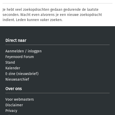
Je hebt veel zoekopdrachten gedaan gedurende de laatste
seconden. Wacht even alvorens je een nieuwe zoekopdracht
indient. Leden kunnen vaker zoeken.
Direct naar
Aanmelden
/
inloggen
Feyenoord Forum
Stand
Kalender
E-zine (nieuwsbrief)
Nieuwsarchief
Over ons
Voor webmasters
Disclaimer
Privacy