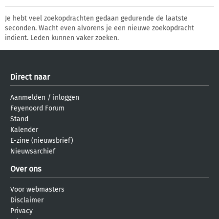
Je hebt veel zoekopdrachten gedaan gedurende de laatste
seconden. Wacht even alvorens je een nieuwe zoekopdracht
indient. Leden kunnen vaker zoeken.
Direct naar
Aanmelden
/
inloggen
Feyenoord Forum
Stand
Kalender
E-zine (nieuwsbrief)
Nieuwsarchief
Over ons
Voor webmasters
Disclaimer
Privacy