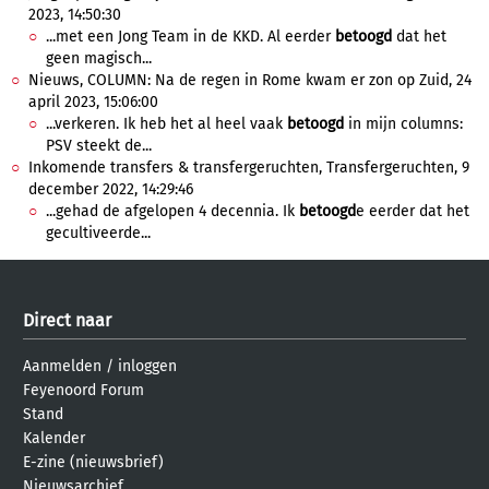
2023, 14:50:30
...met een Jong Team in de KKD. Al eerder
betoogd
dat het
geen magisch...
Nieuws, COLUMN: Na de regen in Rome kwam er zon op Zuid, 24
april 2023, 15:06:00
...verkeren. Ik heb het al heel vaak
betoogd
in mijn columns:
PSV steekt de...
Inkomende transfers & transfergeruchten, Transfergeruchten, 9
december 2022, 14:29:46
...gehad de afgelopen 4 decennia. Ik
betoogd
e eerder dat het
gecultiveerde...
Direct naar
Aanmelden
/
inloggen
Feyenoord Forum
Stand
Kalender
E-zine (nieuwsbrief)
Nieuwsarchief