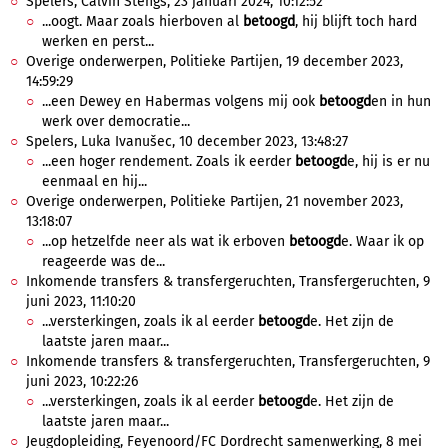
Spelers, Calvin Stengs, 23 januari 2024, 10:12:52
...oogt. Maar zoals hierboven al
betoogd
, hij blijft toch hard
werken en perst...
Overige onderwerpen, Politieke Partijen, 19 december 2023,
14:59:29
...een Dewey en Habermas volgens mij ook
betoogd
en in hun
werk over democratie...
Spelers, Luka Ivanušec, 10 december 2023, 13:48:27
...een hoger rendement. Zoals ik eerder
betoogd
e, hij is er nu
eenmaal en hij...
Overige onderwerpen, Politieke Partijen, 21 november 2023,
13:18:07
...op hetzelfde neer als wat ik erboven
betoogd
e. Waar ik op
reageerde was de...
Inkomende transfers & transfergeruchten, Transfergeruchten, 9
juni 2023, 11:10:20
...versterkingen, zoals ik al eerder
betoogd
e. Het zijn de
laatste jaren maar...
Inkomende transfers & transfergeruchten, Transfergeruchten, 9
juni 2023, 10:22:26
...versterkingen, zoals ik al eerder
betoogd
e. Het zijn de
laatste jaren maar...
Jeugdopleiding, Feyenoord/FC Dordrecht samenwerking, 8 mei