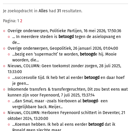
Je zoekopdracht in
Alles
had
31
resultaten.
Pagina: 1
2
Overige onderwerpen, Politieke Partijen, 16 mei 2026, 17:50:36
... In meerdere steden is
betoogd
tegen de asielopvang en
de...
Overige onderwerpen, Geopolitiek, 26 januari 2026, 01:04:00
...bezig een ‘supermacht’ te worden,
betoogd
e hij. Mooie
woorden, die...
Nieuws, COLUMN: Geen toekomst zonder zorgen, 28 juli 2025,
13:33:00
...succesvolle tijd. Ik heb het al eerder
betoogd
en daar hoef
je geen...
Inkomende transfers & transfergeruchten, Dit zou best eens wat
kunnen zijn voor Feyenoord, 7 juli 2025, 15:37:14
...dan Smal, maar -zoals hierboven al
betoogd
- een
vergelijkbare back. Meijer...
Nieuws, COLUMN: Herboren Feyenoord schittert in Deventer, 21
oktober 2024, 13:20:00
...Koeman hebben. Ik heb al eens eerder
betoogd
dat ik
Ronald geen slechte maar...