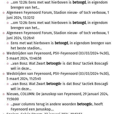
...om 12:26: Eens met wat hierboven is
betoogd
, in eigendom
brengen van het...
Algemeen Feyenoord Forum, Stadion nieuw- of toch verbouw, 1
juni 2024, 13:32:12
...om 12:26: Eens met wat hierboven is
betoogd
, in eigendom
brengen van het...
Algemeen Feyenoord Forum, Stadion nieuw- of toch verbouw, 1
juni 2024, 12:26:41
Eens met wat hierboven is
betoogd
, in eigendom brengen van
het beste stadion...
Wedstrijden van Feyenoord, PSV-Feyenoord (03/03/2024-14:30),
5 maart 2024, 13:46:58
...van Bosz. Wat Zwart
betoogd
e is dat Bosz' tactiek Boscagli
wél in deze...
Wedstrijden van Feyenoord, PSV-Feyenoord (03/03/2024-14:30),
5 maart 2024, 11:25:45
...van Bosz. Wat Zwart
betoogd
e is dat Bosz' tactiek Boscagli
wél in deze...
Nieuws, COLUMN: De Januskop van Feyenoord, 29 januari 2024,
11:56:00
...paar columns terug in andere woorden
betoogd
e, heeft
Feyenoord een Januskop....