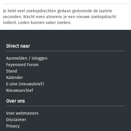
Je hebt veel zoekopdrachten gedaan gedurende de laatste
seconden. Wacht even alvorens je een nieuwe zoekopdracht
indient. Leden kunnen vaker zoeken.
Direct naar
Aanmelden
/
inloggen
Feyenoord Forum
Stand
Kalender
E-zine (nieuwsbrief)
Nieuwsarchief
Over ons
Voor webmasters
Disclaimer
Privacy