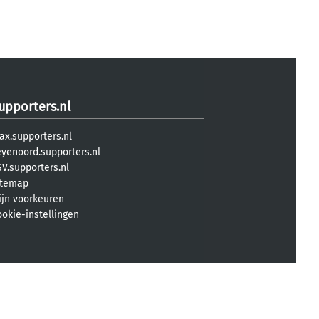
upporters.nl
ax.supporters.nl
eyenoord.supporters.nl
V.supporters.nl
itemap
ijn voorkeuren
ookie-instellingen