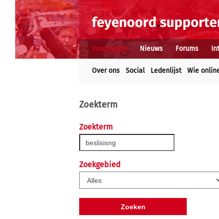
Voorpagina
Nieuws
Forums
In
Over ons
Social
Ledenlijst
Wie onlin
Zoekterm
Zoekterm
Zoekgebied