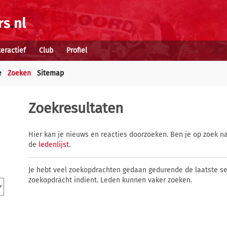
teractief
Club
Profiel
e
Zoeken
Sitemap
Zoekresultaten
Hier kan je nieuws en reacties doorzoeken. Ben je op zoek na
de
ledenlijst
.
Je hebt veel zoekopdrachten gedaan gedurende de laatste s
zoekopdracht indient. Leden kunnen vaker zoeken.