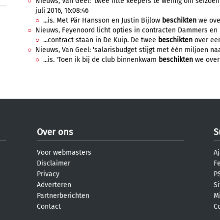
Nieuws, Van Geel: 'twee fitte keepers te weinig om seizoen 
juli 2016, 16:08:46
...is. Met Pär Hansson en Justin Bijlow
beschikten
we over
Nieuws, Feyenoord licht opties in contracten Dammers en L
...contract staan in De Kuip. De twee
beschikten
over een
Nieuws, Van Geel: 'salarisbudget stijgt met één miljoen naar
...is. 'Toen ik bij de club binnenkwam
beschikten
we over 
Over ons
S
Voor webmasters
Aj
Disclaimer
F
Privacy
PS
Adverteren
S
Partnerberichten
M
Contact
C