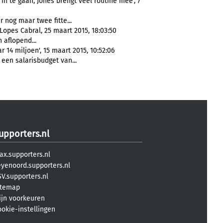
in te gaan, Jones brengt veel routine mee', 7
 nog maar twee fitte...
opes Cabral, 25 maart 2015, 18:03:50
 aflopend...
 14 miljoen', 15 maart 2015, 10:52:06
een salarisbudget van...
upporters.nl
ax.supporters.nl
eyenoord.supporters.nl
V.supporters.nl
itemap
ijn voorkeuren
ookie-instellingen