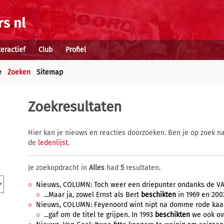
teractief
Club
Profiel
e
Zoeken
Sitemap
Zoekresultaten
Hier kan je nieuws en reacties doorzoeken. Ben je op zoek na
de
ledenlijst
.
Je zoekopdracht in
Alles
had
5
resultaten.
Nieuws, COLUMN: Toch weer een driepunter ondanks de VAR,
...Maar ja, zowel Ernst als Bert
beschikten
in 1969 en 2002
Nieuws, COLUMN: Feyenoord wint nipt na domme rode kaart, 
...gaf om de titel te grijpen. In 1993
beschikten
we ook ove