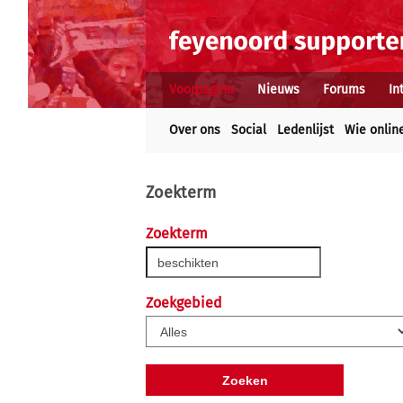
Voorpagina
Nieuws
Forums
In
Over ons
Social
Ledenlijst
Wie onlin
Zoekterm
Zoekterm
Zoekgebied