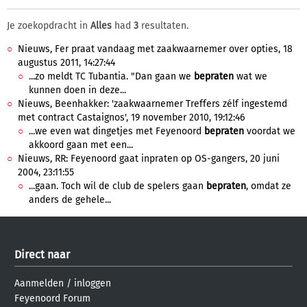
Je zoekopdracht in
Alles
had
3
resultaten.
Nieuws, Fer praat vandaag met zaakwaarnemer over opties, 18
augustus 2011, 14:27:44
...zo meldt TC Tubantia. "Dan gaan we
bepraten
wat we
kunnen doen in deze...
Nieuws, Beenhakker: 'zaakwaarnemer Treffers zélf ingestemd
met contract Castaignos', 19 november 2010, 19:12:46
...we even wat dingetjes met Feyenoord
bepraten
voordat we
akkoord gaan met een...
Nieuws, RR: Feyenoord gaat inpraten op OS-gangers, 20 juni
2004, 23:11:55
...gaan. Toch wil de club de spelers gaan
bepraten
, omdat ze
anders de gehele...
Direct naar
Aanmelden
/
inloggen
Feyenoord Forum