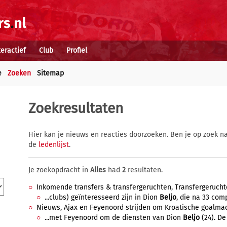
teractief
Club
Profiel
e
Zoeken
Sitemap
Zoekresultaten
Hier kan je nieuws en reacties doorzoeken. Ben je op zoek na
de
ledenlijst
.
Je zoekopdracht in
Alles
had
2
resultaten.
Inkomende transfers & transfergeruchten, Transfergeruchte
...clubs) geïnteresseerd zijn in Dion
Beljo
, die na 33 comp
Nieuws, Ajax en Feyenoord strijden om Kroatische goalmach
...met Feyenoord om de diensten van Dion
Beljo
(24). De 