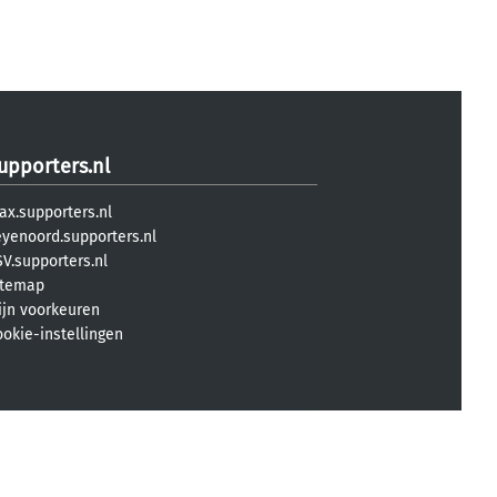
upporters.nl
ax.supporters.nl
eyenoord.supporters.nl
V.supporters.nl
itemap
ijn voorkeuren
ookie-instellingen