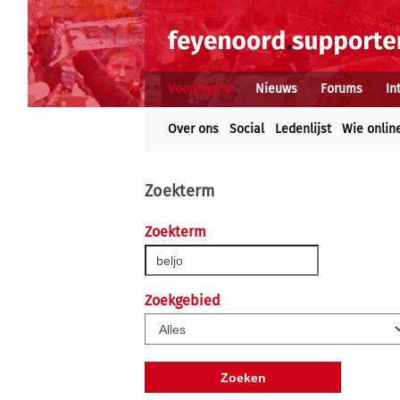
Voorpagina
Nieuws
Forums
In
Over ons
Social
Ledenlijst
Wie onlin
Zoekterm
Zoekterm
Zoekgebied