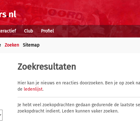
teractief
Club
Profiel
e
Zoeken
Sitemap
Zoekresultaten
Hier kan je nieuws en reacties doorzoeken. Ben je op zoek na
de
ledenlijst
.
Je hebt veel zoekopdrachten gedaan gedurende de laatste s
zoekopdracht indient. Leden kunnen vaker zoeken.