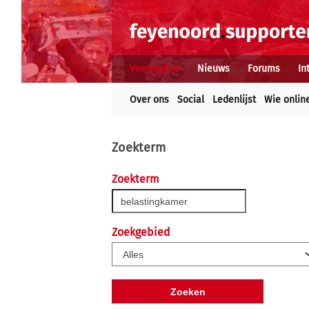
Voorpagina
Nieuws
Forums
In
Over ons
Social
Ledenlijst
Wie onlin
Zoekterm
Zoekterm
Zoekgebied