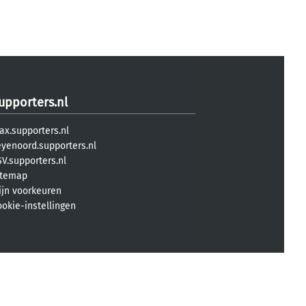
upporters.nl
ax.supporters.nl
eyenoord.supporters.nl
V.supporters.nl
itemap
ijn voorkeuren
ookie-instellingen