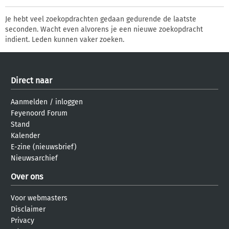
Je hebt veel zoekopdrachten gedaan gedurende de laatste
seconden. Wacht even alvorens je een nieuwe zoekopdracht
indient. Leden kunnen vaker zoeken.
Direct naar
Aanmelden
/
inloggen
Feyenoord Forum
Stand
Kalender
E-zine (nieuwsbrief)
Nieuwsarchief
Over ons
Voor webmasters
Disclaimer
Privacy