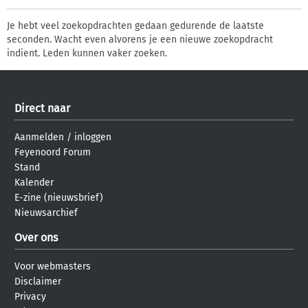
Je hebt veel zoekopdrachten gedaan gedurende de laatste
seconden. Wacht even alvorens je een nieuwe zoekopdracht
indient. Leden kunnen vaker zoeken.
Direct naar
Aanmelden
/
inloggen
Feyenoord Forum
Stand
Kalender
E-zine (nieuwsbrief)
Nieuwsarchief
Over ons
Voor webmasters
Disclaimer
Privacy