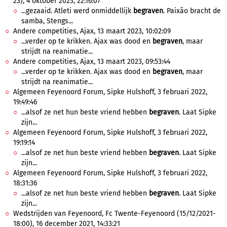
23), 4 oktober 2023, 22:16:07
...gezaaid. Atleti werd onmiddellijk
begraven
. Paixão bracht de
samba, Stengs...
Andere competities, Ajax, 13 maart 2023, 10:02:09
...verder op te krikken. Ajax was dood en
begraven
, maar
strijdt na reanimatie...
Andere competities, Ajax, 13 maart 2023, 09:53:44
...verder op te krikken. Ajax was dood en
begraven
, maar
strijdt na reanimatie...
Algemeen Feyenoord Forum, Sipke Hulshoff, 3 februari 2022,
19:49:46
...alsof ze net hun beste vriend hebben
begraven
. Laat Sipke
zijn...
Algemeen Feyenoord Forum, Sipke Hulshoff, 3 februari 2022,
19:19:14
...alsof ze net hun beste vriend hebben
begraven
. Laat Sipke
zijn...
Algemeen Feyenoord Forum, Sipke Hulshoff, 3 februari 2022,
18:31:36
...alsof ze net hun beste vriend hebben
begraven
. Laat Sipke
zijn...
Wedstrijden van Feyenoord, Fc Twente-Feyenoord (15/12/2021-
18:00), 16 december 2021, 14:33:21