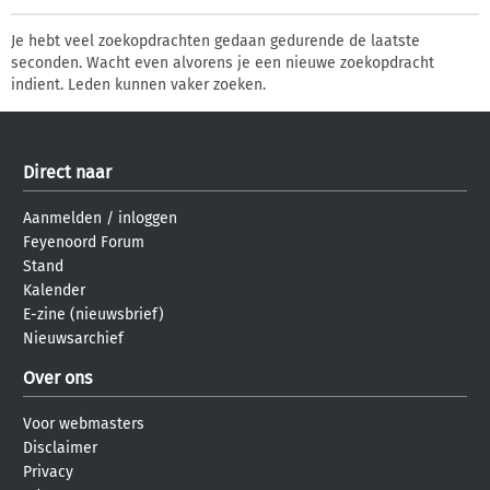
Je hebt veel zoekopdrachten gedaan gedurende de laatste
seconden. Wacht even alvorens je een nieuwe zoekopdracht
indient. Leden kunnen vaker zoeken.
Direct naar
Aanmelden
/
inloggen
Feyenoord Forum
Stand
Kalender
E-zine (nieuwsbrief)
Nieuwsarchief
Over ons
Voor webmasters
Disclaimer
Privacy