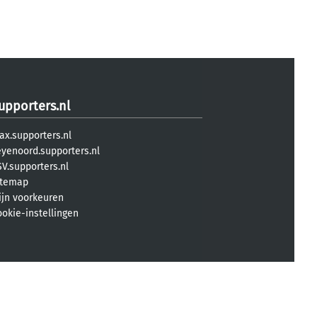
upporters.nl
ax.supporters.nl
eyenoord.supporters.nl
V.supporters.nl
itemap
ijn voorkeuren
ookie-instellingen