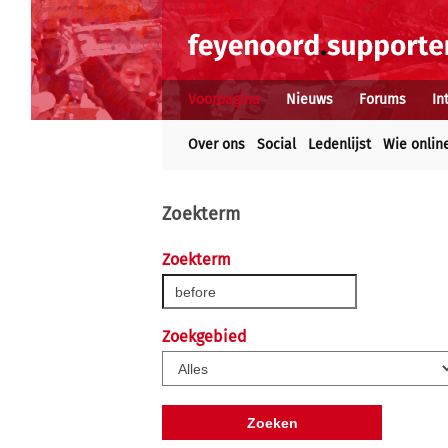
Voorpagina
Nieuws
Forums
In
Over ons
Social
Ledenlijst
Wie onlin
Zoekterm
Zoekterm
Zoekgebied