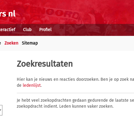
teractief
Club
Profiel
e
Zoeken
Sitemap
Zoekresultaten
Hier kan je nieuws en reacties doorzoeken. Ben je op zoek na
de
ledenlijst
.
Je hebt veel zoekopdrachten gedaan gedurende de laatste s
zoekopdracht indient. Leden kunnen vaker zoeken.