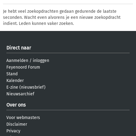
Je hebt veel zoekopdrachten gedaan gedurende de laatste
seconden. Wacht even alvorens je een nieuwe zoekopdracht
indient. Leden kunnen vaker zoeken.
Direct naar
Aanmelden
/
inloggen
Feyenoord Forum
Stand
Kalender
E-zine (nieuwsbrief)
Nieuwsarchief
Over ons
Voor webmasters
Disclaimer
Privacy