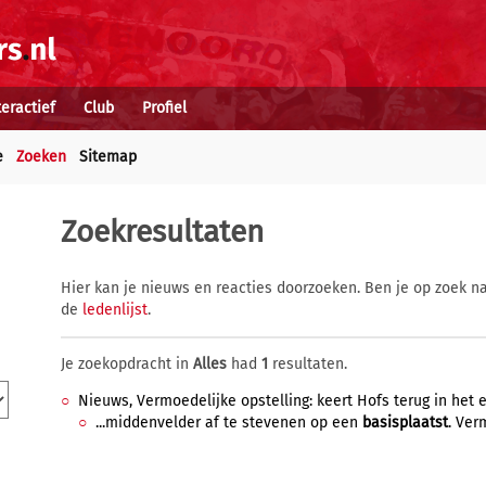
teractief
Club
Profiel
e
Zoeken
Sitemap
Zoekresultaten
Hier kan je nieuws en reacties doorzoeken. Ben je op zoek na
de
ledenlijst
.
Je zoekopdracht in
Alles
had
1
resultaten.
Nieuws, Vermoedelijke opstelling: keert Hofs terug in het el
...middenvelder af te stevenen op een
basisplaatst
. Ver