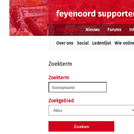
Voorpagina
Nieuws
Forums
In
Over ons
Social
Ledenlijst
Wie onlin
Zoekterm
Zoekterm
Zoekgebied