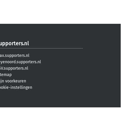
upporters.nl
ax.supporters.nl
eyenoord.supporters.nl
V.supporters.nl
itemap
ijn voorkeuren
ookie-instellingen