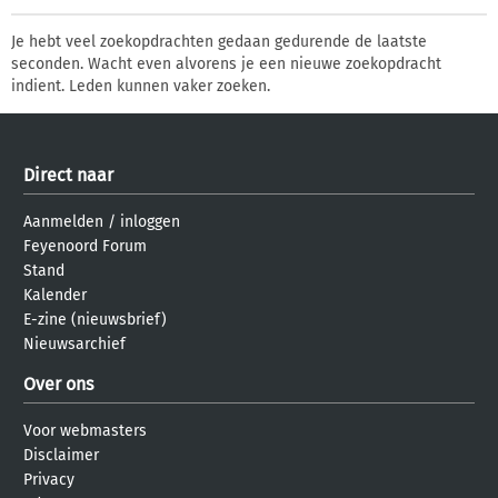
Je hebt veel zoekopdrachten gedaan gedurende de laatste
seconden. Wacht even alvorens je een nieuwe zoekopdracht
indient. Leden kunnen vaker zoeken.
Direct naar
Aanmelden
/
inloggen
Feyenoord Forum
Stand
Kalender
E-zine (nieuwsbrief)
Nieuwsarchief
Over ons
Voor webmasters
Disclaimer
Privacy