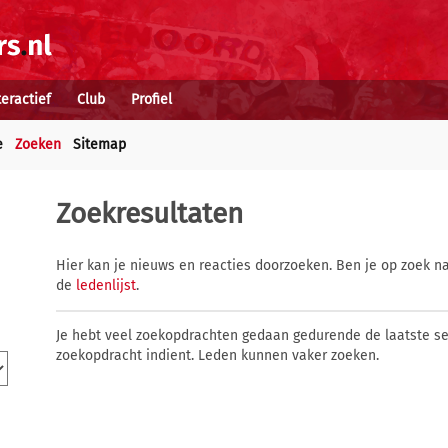
teractief
Club
Profiel
e
Zoeken
Sitemap
Zoekresultaten
Hier kan je nieuws en reacties doorzoeken. Ben je op zoek na
de
ledenlijst
.
Je hebt veel zoekopdrachten gedaan gedurende de laatste s
zoekopdracht indient. Leden kunnen vaker zoeken.