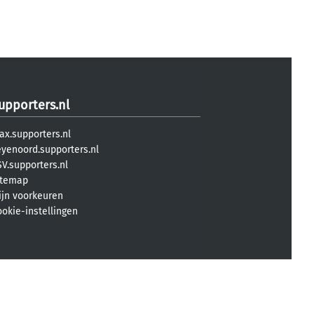
upporters.nl
ax.supporters.nl
eyenoord.supporters.nl
V.supporters.nl
itemap
ijn voorkeuren
ookie-instellingen