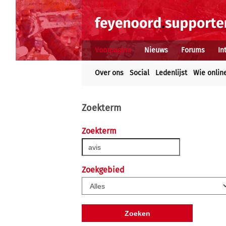
Voorpagina
Nieuws
Forums
In
Over ons
Social
Ledenlijst
Wie onlin
Zoekterm
Zoekterm
Zoekgebied