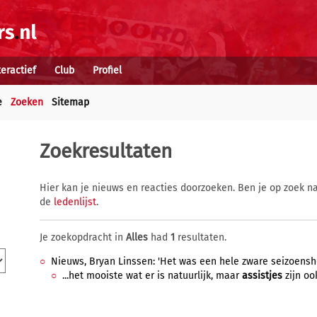
teractief
Club
Profiel
e
Zoeken
Sitemap
Zoekresultaten
Hier kan je nieuws en reacties doorzoeken. Ben je op zoek na
de
ledenlijst
.
Je zoekopdracht in
Alles
had
1
resultaten.
Nieuws, Bryan Linssen: 'Het was een hele zware seizoenshel
...het mooiste wat er is natuurlijk, maar
assistjes
zijn ook