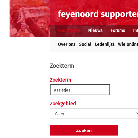
Voorpagina
Nieuws
Forums
In
Over ons
Social
Ledenlijst
Wie onlin
Zoekterm
Zoekterm
Zoekgebied