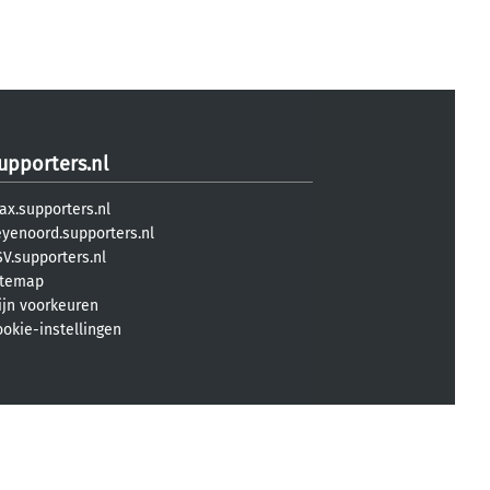
upporters.nl
ax.supporters.nl
eyenoord.supporters.nl
V.supporters.nl
itemap
ijn voorkeuren
ookie-instellingen