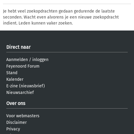
Je hebt veel zoekopdrachten gedaan gedurende de laatste
seconden. Wacht even alvorens je een nieuwe zoekopdracht
indient. Leden kunnen vaker zoeken.
Direct naar
Aanmelden
/
inloggen
Feyenoord Forum
Stand
Kalender
E-zine (nieuwsbrief)
Nieuwsarchief
Over ons
Voor webmasters
Disclaimer
Privacy