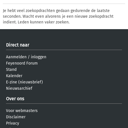
Je hebt veel zoekopdrachten gedaan gedurende de laatste
seconden. Wacht even alvorens je een nieuwe zoekopdracht
indient. Leden kunnen vaker zoeken.
Direct naar
Aanmelden
/
inloggen
Feyenoord Forum
Stand
Kalender
E-zine (nieuwsbrief)
Nieuwsarchief
Over ons
Voor webmasters
Disclaimer
Privacy