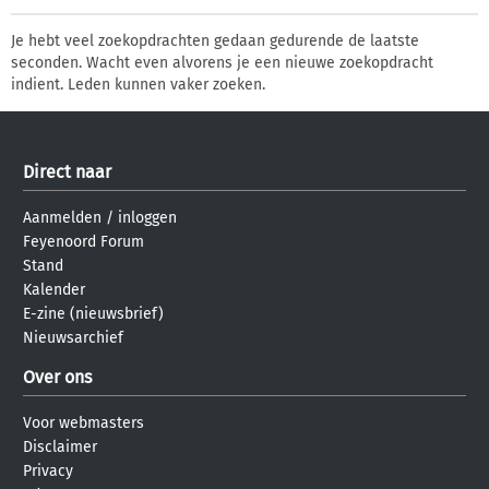
Je hebt veel zoekopdrachten gedaan gedurende de laatste
seconden. Wacht even alvorens je een nieuwe zoekopdracht
indient. Leden kunnen vaker zoeken.
Direct naar
Aanmelden
/
inloggen
Feyenoord Forum
Stand
Kalender
E-zine (nieuwsbrief)
Nieuwsarchief
Over ons
Voor webmasters
Disclaimer
Privacy