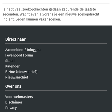
Je hebt veel zoekopdrachten gedaan gedurende de laatste
seconden. Wacht even alvorens je een nieuwe zoekopdracht
indient. Leden kunnen vaker zoeken.
Direct naar
Aanmelden
/
inloggen
Feyenoord Forum
Stand
Kalender
E-zine (nieuwsbrief)
Nieuwsarchief
Over ons
Voor webmasters
Disclaimer
Privacy