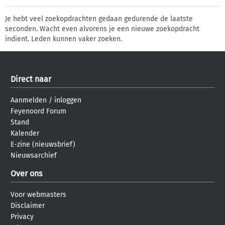
Je hebt veel zoekopdrachten gedaan gedurende de laatste
seconden. Wacht even alvorens je een nieuwe zoekopdracht
indient. Leden kunnen vaker zoeken.
Direct naar
Aanmelden
/
inloggen
Feyenoord Forum
Stand
Kalender
E-zine (nieuwsbrief)
Nieuwsarchief
Over ons
Voor webmasters
Disclaimer
Privacy