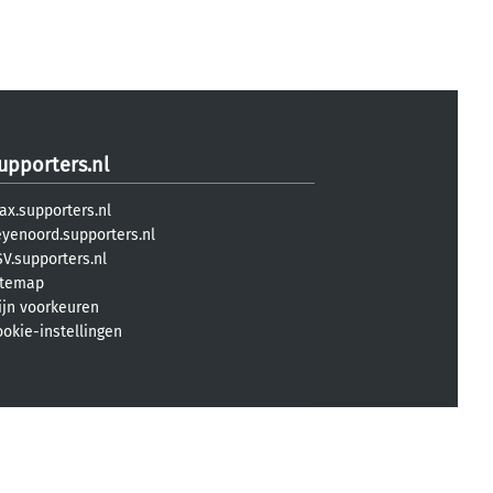
upporters.nl
ax.supporters.nl
eyenoord.supporters.nl
V.supporters.nl
itemap
ijn voorkeuren
ookie-instellingen