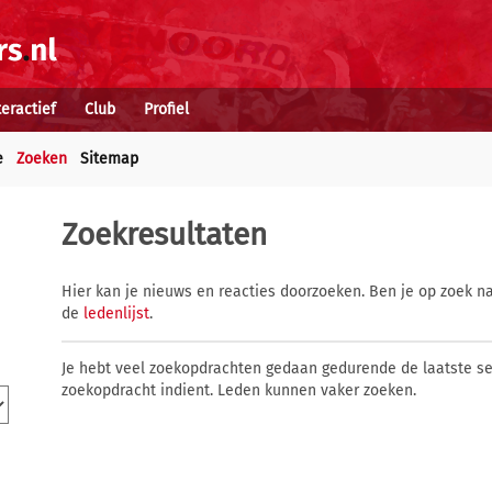
teractief
Club
Profiel
e
Zoeken
Sitemap
Zoekresultaten
Hier kan je nieuws en reacties doorzoeken. Ben je op zoek na
de
ledenlijst
.
Je hebt veel zoekopdrachten gedaan gedurende de laatste s
zoekopdracht indient. Leden kunnen vaker zoeken.