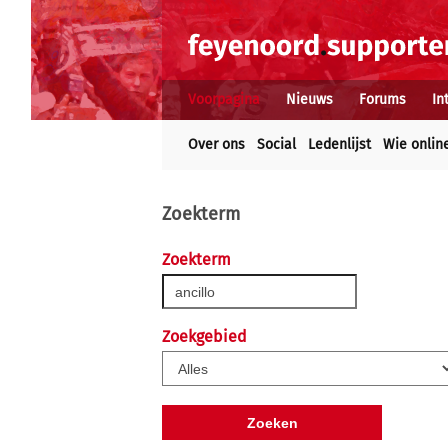
Voorpagina
Nieuws
Forums
In
Over ons
Social
Ledenlijst
Wie onlin
Zoekterm
Zoekterm
Zoekgebied