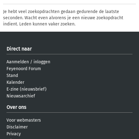
Je hebt veel zoekopdrachten gedaan gedurende de laatste
seconden. Wacht even alvorens je een nieuwe zoekopdracht
indient. Leden kunnen vaker zoeken.
Direct naar
Aanmelden
/
inloggen
Feyenoord Forum
Stand
Kalender
E-zine (nieuwsbrief)
Nieuwsarchief
Over ons
Voor webmasters
Disclaimer
Privacy