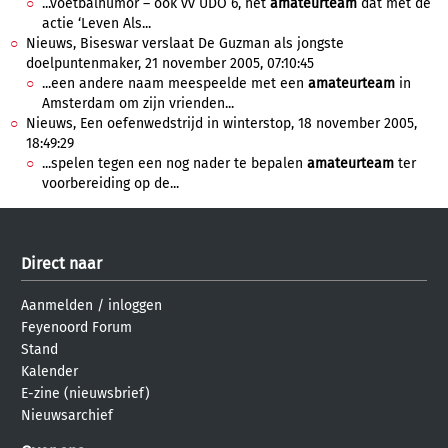
...voetbalhumor – ook vv UDO 6, het
amateurteam
dat met de
actie ‘Leven Als...
Nieuws, Biseswar verslaat De Guzman als jongste
doelpuntenmaker, 21 november 2005, 07:10:45
...een andere naam meespeelde met een
amateurteam
in
Amsterdam om zijn vrienden...
Nieuws, Een oefenwedstrijd in winterstop, 18 november 2005,
18:49:29
...spelen tegen een nog nader te bepalen
amateurteam
ter
voorbereiding op de...
Direct naar
Aanmelden
/
inloggen
Feyenoord Forum
Stand
Kalender
E-zine (nieuwsbrief)
Nieuwsarchief