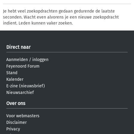
Je hebt veel zoekopdrachten gedaan gedurende de laatste
seconden. Wacht even alvorens je een nieuwe zoekopdracht
indient. Leden kunnen vaker zoeken.
Direct naar
Aanmelden
/
inloggen
Feyenoord Forum
Stand
Kalender
E-zine (nieuwsbrief)
Nieuwsarchief
Over ons
Voor webmasters
Disclaimer
Privacy