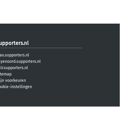
upporters.nl
ax.supporters.nl
eyenoord.supporters.nl
V.supporters.nl
itemap
ijn voorkeuren
ookie-instellingen