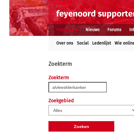
Voorpagina
Nieuws
Forums
In
Over ons
Social
Ledenlijst
Wie onlin
Zoekterm
Zoekterm
Zoekgebied