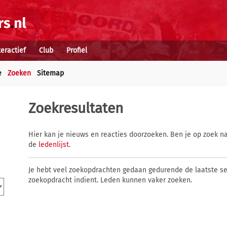
teractief
Club
Profiel
e
Zoeken
Sitemap
Zoekresultaten
Hier kan je nieuws en reacties doorzoeken. Ben je op zoek na
de
ledenlijst
.
Je hebt veel zoekopdrachten gedaan gedurende de laatste s
zoekopdracht indient. Leden kunnen vaker zoeken.