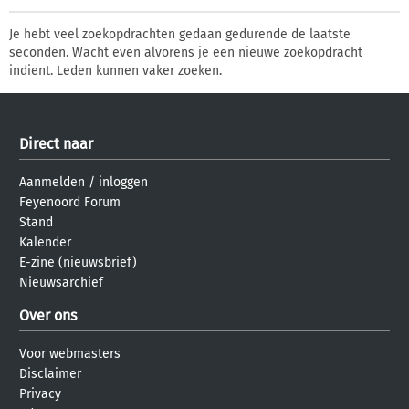
Je hebt veel zoekopdrachten gedaan gedurende de laatste
seconden. Wacht even alvorens je een nieuwe zoekopdracht
indient. Leden kunnen vaker zoeken.
Direct naar
Aanmelden
/
inloggen
Feyenoord Forum
Stand
Kalender
E-zine (nieuwsbrief)
Nieuwsarchief
Over ons
Voor webmasters
Disclaimer
Privacy