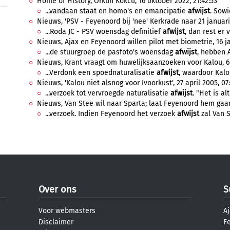
Home of History, Orkun Kokcu, 16 oktober 2022, 21:42:53
...vandaan staat en homo's en emancipatie
afwijst
. Sowi
Nieuws, 'PSV - Feyenoord bij 'nee' Kerkrade naar 21 januari
...Roda JC - PSV woensdag definitief
afwijst
, dan rest er v
Nieuws, Ajax en Feyenoord willen pilot met biometrie, 16 ja
...de stuurgroep de pasfoto's woensdag
afwijst
, hebben A
Nieuws, Krant vraagt om huwelijksaanzoeken voor Kalou, 6 
...Verdonk een spoednaturalisatie
afwijst
, waardoor Kalo
Nieuws, 'Kalou niet alsnog voor Ivoorkust', 27 april 2005, 07:
...verzoek tot vervroegde naturalisatie
afwijst
. "Het is al
Nieuws, Van Stee wil naar Sparta; laat Feyenoord hem gaan?
...verzoek. Indien Feyenoord het verzoek
afwijst
zal Van S
Over ons
S
Voor webmasters
Aj
Disclaimer
F