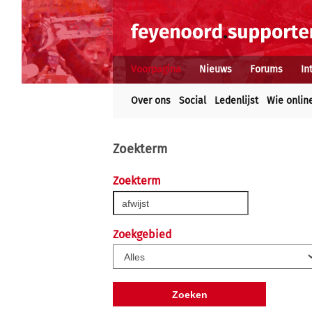
Voorpagina
Nieuws
Forums
In
Over ons
Social
Ledenlijst
Wie onlin
Zoekterm
Zoekterm
Zoekgebied