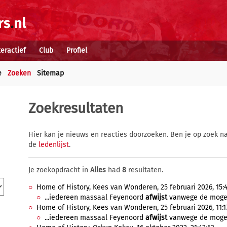
teractief
Club
Profiel
e
Zoeken
Sitemap
Zoekresultaten
Hier kan je nieuws en reacties doorzoeken. Ben je op zoek na
de
ledenlijst
.
Je zoekopdracht in
Alles
had
8
resultaten.
Home of History, Kees van Wonderen, 25 februari 2026, 15:4
...iedereen massaal Feyenoord
afwijst
vanwege de mogeli
Home of History, Kees van Wonderen, 25 februari 2026, 11:1
...iedereen massaal Feyenoord
afwijst
vanwege de mogeli