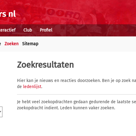
teractief
Club
Profiel
e
Zoeken
Sitemap
Zoekresultaten
Hier kan je nieuws en reacties doorzoeken. Ben je op zoek na
de
ledenlijst
.
Je hebt veel zoekopdrachten gedaan gedurende de laatste s
zoekopdracht indient. Leden kunnen vaker zoeken.