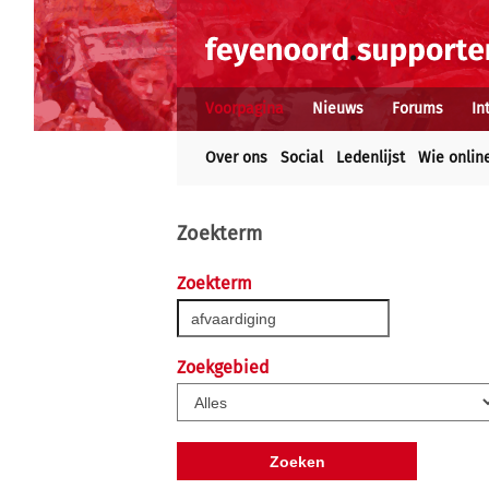
Voorpagina
Nieuws
Forums
In
Over ons
Social
Ledenlijst
Wie onlin
Zoekterm
Zoekterm
Zoekgebied