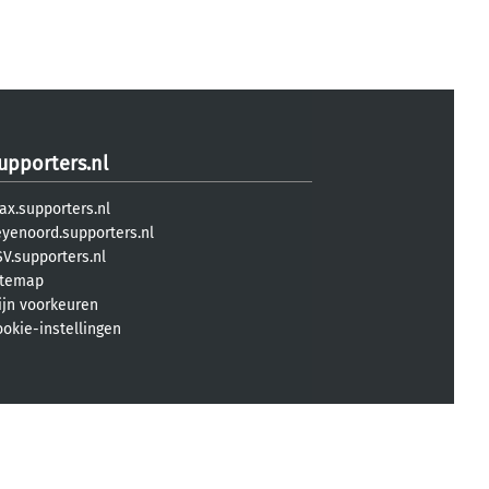
upporters.nl
ax.supporters.nl
eyenoord.supporters.nl
V.supporters.nl
itemap
ijn voorkeuren
ookie-instellingen