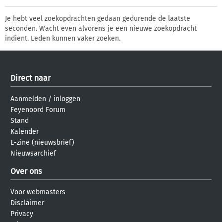
Je hebt veel zoekopdrachten gedaan gedurende de laatste
seconden. Wacht even alvorens je een nieuwe zoekopdracht
indient. Leden kunnen vaker zoeken.
Direct naar
Aanmelden
/
inloggen
Feyenoord Forum
Stand
Kalender
E-zine (nieuwsbrief)
Nieuwsarchief
Over ons
Voor webmasters
Disclaimer
Privacy