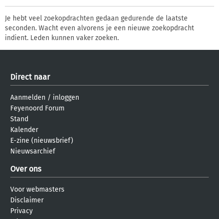
Je hebt veel zoekopdrachten gedaan gedurende de laatste
seconden. Wacht even alvorens je een nieuwe zoekopdracht
indient. Leden kunnen vaker zoeken.
Direct naar
Aanmelden
/
inloggen
Feyenoord Forum
Stand
Kalender
E-zine (nieuwsbrief)
Nieuwsarchief
Over ons
Voor webmasters
Disclaimer
Privacy