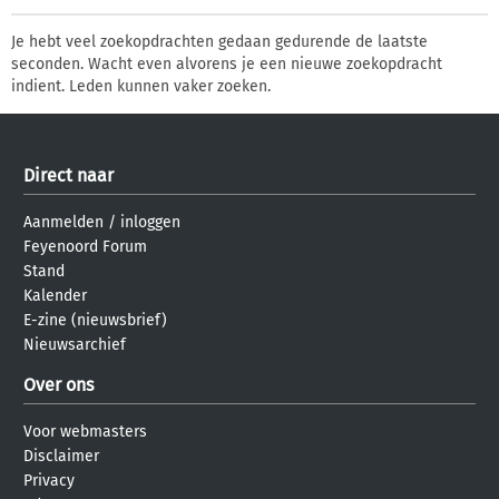
Je hebt veel zoekopdrachten gedaan gedurende de laatste
seconden. Wacht even alvorens je een nieuwe zoekopdracht
indient. Leden kunnen vaker zoeken.
Direct naar
Aanmelden
/
inloggen
Feyenoord Forum
Stand
Kalender
E-zine (nieuwsbrief)
Nieuwsarchief
Over ons
Voor webmasters
Disclaimer
Privacy