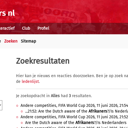
teractief
Club
Profiel
e
Zoeken
Sitemap
Zoekresultaten
Hier kan je nieuws en reacties doorzoeken. Ben je op zoek na
de
ledenlijst
.
Je zoekopdracht in
Alles
had
3
resultaten.
Andere competities, FIFA World Cup 2026, 11 juni 2026, 21:54
...21:52: Are the Dutch aware of the
Afrikaners
?/Is Nederl
Andere competities, FIFA World Cup 2026, 11 juni 2026, 21:52
Are the Dutch aware of the
Afrikaners
?/Is Nederlanders 