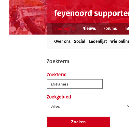
Voorpagina
Nieuws
Forums
In
Over ons
Social
Ledenlijst
Wie onlin
Zoekterm
Zoekterm
Zoekgebied