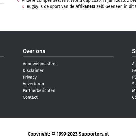
Andere competities, FIFA World Cup 2026, 11 juni 2026, 21:44
Rugby is de sport van de
Afrikaners
zelf. Geeneen in dit
Over ons
S
Voor webmasters
Aj
Disclaimer
F
Privacy
PS
Adverteren
S
Partnerberichten
M
Contact
C
Copyright: © 1999-2023
Supporters.nl