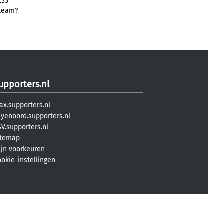
:33
 team?
upporters.nl
ax.supporters.nl
eyenoord.supporters.nl
V.supporters.nl
itemap
ijn voorkeuren
ookie-instellingen