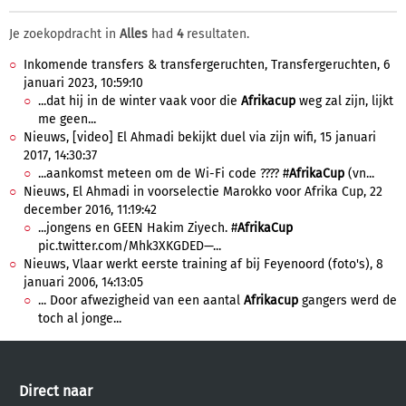
Je zoekopdracht in
Alles
had
4
resultaten.
Inkomende transfers & transfergeruchten, Transfergeruchten, 6
januari 2023, 10:59:10
...dat hij in de winter vaak voor die
Afrikacup
weg zal zijn, lijkt
me geen...
Nieuws, [video] El Ahmadi bekijkt duel via zijn wifi, 15 januari
2017, 14:30:37
...aankomst meteen om de Wi-Fi code ???? #
AfrikaCup
(vn...
Nieuws, El Ahmadi in voorselectie Marokko voor Afrika Cup, 22
december 2016, 11:19:42
...jongens en GEEN Hakim Ziyech. #
AfrikaCup
pic.twitter.com/Mhk3XKGDED—...
Nieuws, Vlaar werkt eerste training af bij Feyenoord (foto's), 8
januari 2006, 14:13:05
... Door afwezigheid van een aantal
Afrikacup
gangers werd de
toch al jonge...
Direct naar