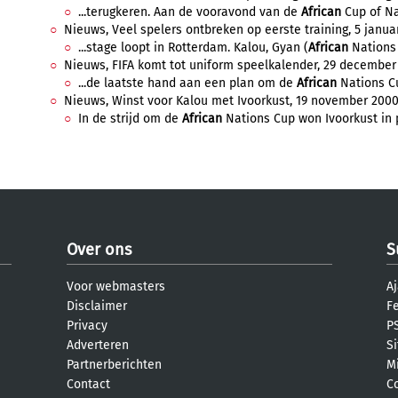
...terugkeren. Aan de vooravond van de
African
Cup of Na
Nieuws, Veel spelers ontbreken op eerste training, 5 januar
...stage loopt in Rotterdam. Kalou, Gyan (
African
Nations C
Nieuws, FIFA komt tot uniform speelkalender, 29 december 2
...de laatste hand aan een plan om de
African
Nations Cu
Nieuws, Winst voor Kalou met Ivoorkust, 19 november 2000,
In de strijd om de
African
Nations Cup won Ivoorkust in p
Over ons
S
Voor webmasters
Aj
Disclaimer
F
Privacy
PS
Adverteren
S
Partnerberichten
M
Contact
C