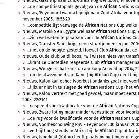
Nieuws, Gaat trip naar Zuid-Afrika nog wel door?, 14 novem
...de competitiestop als gevolg van de
African
Nations Cu
Nieuws, 'Feyenoord waarschijnlijk naar Zuid-Afrika voor to
november 2005, 18:56:20
...competitie ligt vanwege de
African
Nations Cup welke ei
Nieuws, Marokko en Egypte wel naar
African
Nations Cup, 9
...zich wel weten te plaatsen voor de
African
Nations Cup
Nieuws, Transfer Saidi krijgt geen staartje meer, 4 juni 2004
...niet op de hoogte gesteld. Hoewel Club
African
dat de 
Nieuws, Oude club Saidi boos: "wij wisten niets van transfer
...krant Le Quotedien reageerde Club
African
manager Sal
Nieuws, Wenger schat kans op aankoop Arsenal op 20%, 22 
...en de afwezigheid van Kanu (bij
African
Cup) denkt hij a
Nieuws, Kalou kan echec Ivoorkust ondanks goal niet voorko
...lijkt er niet in te slagen de
African
Nations Cup (het Afr
Nieuws, Kalou vertrekt met goed gevoel, maar moet eerst Iv
2003, 22:21:11
...gespeeld voor kwalificatie voor de
African
Nations Cup.
Nieuws, Zware loting maar minder wedstrijden voor Ivoorkus
...de rug voor de kwalificatie voor de
African
Nations Cup 
Nieuws, Voorbeschouwing PSV - Feyenoord, 30 januari 2002
...verblijft nog steeds in Afrika bij de
African
Cup of Natio
Nieuws, Ivoorkust (Kalou) heeft plaatsing niet meer in eige