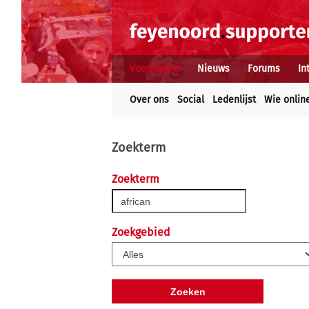
Voorpagina
Nieuws
Forums
In
Over ons
Social
Ledenlijst
Wie onlin
Zoekterm
Zoekterm
Zoekgebied