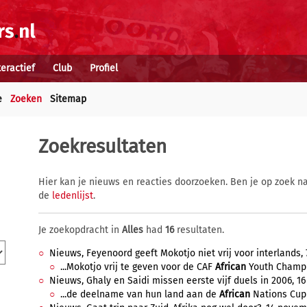
teractief
Club
Profiel
e
Zoeken
Sitemap
Zoekresultaten
Hier kan je nieuws en reacties doorzoeken. Ben je op zoek na
de
ledenlijst
.
Je zoekopdracht in
Alles
had
16
resultaten.
Nieuws, Feyenoord geeft Mokotjo niet vrij voor interlands, 7 
...Mokotjo vrij te geven voor de CAF
African
Youth Champio
Nieuws, Ghaly en Saidi missen eerste vijf duels in 2006, 16
...de deelname van hun land aan de
African
Nations Cup