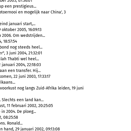
ber 2005, 07:36:01
p een prestigieus...
ptoernooi en mogelijk naar China', 3
nd januari start,...
 oktober 2005, 16:09:13
 2006. Om wedstrijden...
, 18:57:54
bond nog steeds heel...
", 3 juni 2004, 21:32:01
ah Thabti wel heel...
januari 2004, 22:18:03
an een transfer. Hij...
men, 22 juni 2003, 17:33:17
ikaans...
oorkust nog langs Zuid-Afrika leiden, 19 juni
 Slechts een land kan...
t, 11 februari 2002, 20:25:05
in 2004. De ploeg...
, 08:25:58
ns. Ronald...
n hand, 29 januari 2002, 09:13:08