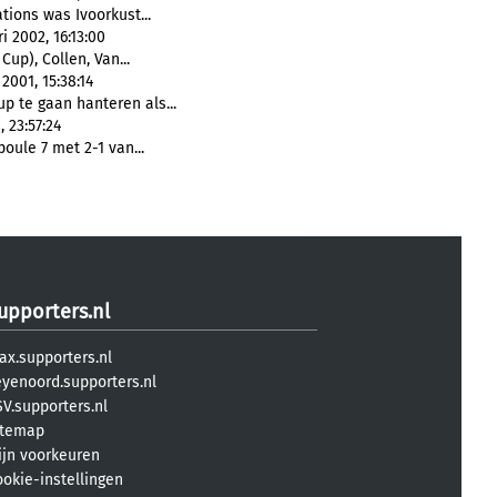
tions was Ivoorkust...
i 2002, 16:13:00
up), Collen, Van...
001, 15:38:14
p te gaan hanteren als...
 23:57:24
oule 7 met 2-1 van...
upporters.nl
ax.supporters.nl
eyenoord.supporters.nl
V.supporters.nl
itemap
ijn voorkeuren
ookie-instellingen