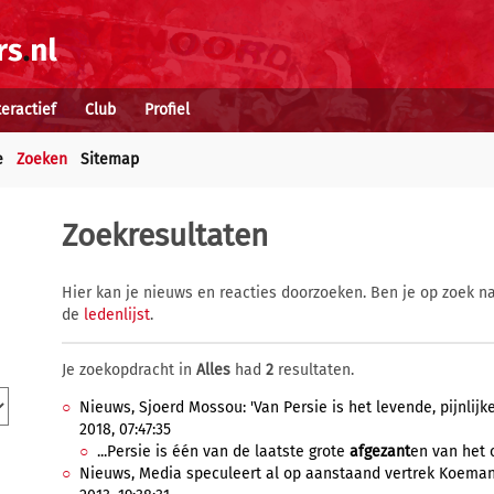
teractief
Club
Profiel
e
Zoeken
Sitemap
Zoekresultaten
Hier kan je nieuws en reacties doorzoeken. Ben je op zoek na
de
ledenlijst
.
Je zoekopdracht in
Alles
had
2
resultaten.
Nieuws, Sjoerd Mossou: 'Van Persie is het levende, pijnlijke
2018, 07:47:35
...Persie is één van de laatste grote
afgezant
en van het 
Nieuws, Media speculeert al op aanstaand vertrek Koeman: '