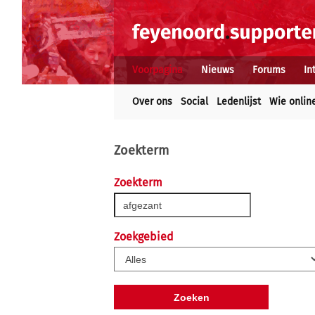
Voorpagina
Nieuws
Forums
In
Over ons
Social
Ledenlijst
Wie onlin
Zoekterm
Zoekterm
Zoekgebied