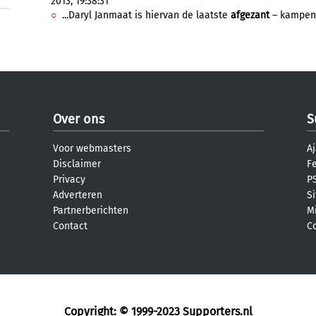
2013, 19:38:31
...Daryl Janmaat is hiervan de laatste
afgezant
– kampen 
Over ons
S
Voor webmasters
Aj
Disclaimer
F
Privacy
PS
Adverteren
S
Partnerberichten
M
Contact
C
Copyright: © 1999-2023
Supporters.nl