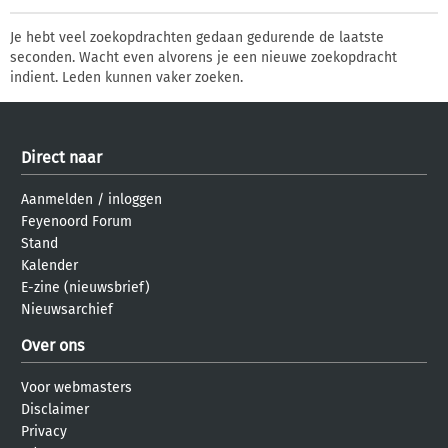
Je hebt veel zoekopdrachten gedaan gedurende de laatste
seconden. Wacht even alvorens je een nieuwe zoekopdracht
indient. Leden kunnen vaker zoeken.
Direct naar
Aanmelden
/
inloggen
Feyenoord Forum
Stand
Kalender
E-zine (nieuwsbrief)
Nieuwsarchief
Over ons
Voor webmasters
Disclaimer
Privacy